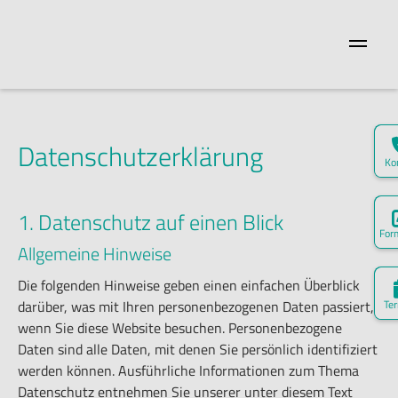
Datenschutz­erklärung
Ko
1. Datenschutz auf einen Blick
For
Allgemeine Hinweise

Neu
Die folgenden Hinweise geben einen einfachen Überblick
darüber, was mit Ihren personenbezogenen Daten passiert,
Te

+49(0) 
wenn Sie diese Website besuchen. Personenbezogene

Online-F
Daten sind alle Daten, mit denen Sie persönlich identifiziert

Zu
werden können. Ausführliche Informationen zum Thema

Online-Fo
Datenschutz entnehmen Sie unserer unter diesem Text