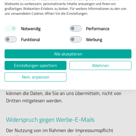
Webseite zu verbessern, personalisierte Inhalte anzuzeigen und Ihnen ein
großartiges Webseiten-Erlebnis zu bieten. Für weitere Informationen zu den von
SSL- bzw. TLS-Verschlüsselung
uns verwendeten Cookies öffnen Sie die Einstellungen.
Diese Seite nutzt aus Sicherheitsgründen und zum Schutz
Notwendig
Performance
der Übertragung vertraulicher Inhalte, wie zum Beispiel
Bestellungen oder Anfragen, die Sie an uns als
Funktional
Werbung
Seitenbetreiber senden, eine SSL- bzw. TLS-
Alle akzeptieren
Verschlüsselung. Eine verschlüsselte Verbindung erkennen
Sie daran, dass die Adresszeile des Browsers von „http://“
Einstellungen speichern
Ablehnen
auf „https://“ wechselt und an dem Schloss-Symbol in Ihrer
Browserzeile.
Nein, anpassen
Wenn die SSL- bzw. TLS-Verschlüsselung aktiviert ist,
können die Daten, die Sie an uns übermitteln, nicht von
Dritten mitgelesen werden.
Widerspruch gegen Werbe-E-Mails
Der Nutzung von im Rahmen der Impressumspflicht