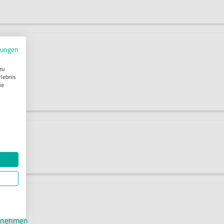
mungen
zu
rlebnis
ie
ter
ernehmen