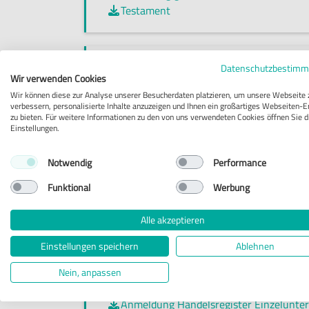
Testament

Familienrecht
Datenschutzbestim
Wir verwenden Cookies
Wir können diese zur Analyse unserer Besucherdaten platzieren, um unsere Webseite 
Ehevertrag

verbessern, personalisierte Inhalte anzuzeigen und Ihnen ein großartiges Webseiten-E
Trennungs- u. Scheidungsvereinbarung

zu bieten. Für weitere Informationen zu den von uns verwendeten Cookies öffnen Sie d
Einstellungen.
Vorsorgevollmacht Patientenverfügung

Notwendig
Performance
Geldwäschegesetz
Funktional
Werbung
Identifizierung wirtschaftlich Berechtig

Alle akzeptieren
Einstellungen speichern
Ablehnen
Gesellschaftsrecht
Nein, anpassen
Anmeldung Handelsregister Einzelunt
