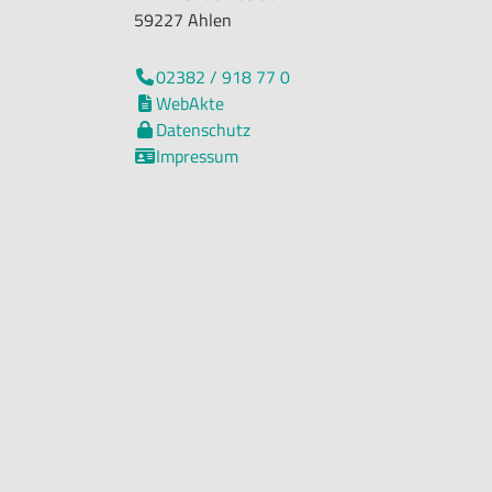
59227 Ahlen
02382 / 918 77 0

WebAkte

Datenschutz

Impressum
