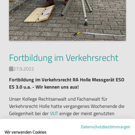

Termin buche

Alle Online-Formu

PDF-Formular
Fortbildung im Verkehrsrecht
27.9.2022

Fortbildung im Verkehrsrecht RA Holle Messgerät ESO
ES 3.0 u.a. - Wir kennen uns aus!
Unser Kollege Rechtsanwalt und Fachanwalt für
Verkehrsrecht Holle hatte vergangenes Wochenende die
Gelegenheit bei der
VUT
einige der meist genutzten
Messgeräte der Bußgeldstellen und Polizei live im
Datenschutzbestimmungen
Einsatz kennenzulernen.
Wir verwenden Cookies