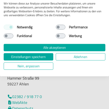
Dieses Wissen hilft uns, Sie weiterhin auf höchstem
Wir können diese zur Analyse unserer Besucherdaten platzieren, um unsere
Niveau zu vertreten, wenn Sie einen Bußgeldbescheid
Webseite zu verbessern, personalisierte Inhalte anzuzeigen und Ihnen ein
großartiges Webseiten-Erlebnis zu bieten. Für weitere Informationen zu den von
erhalten.
uns verwendeten Cookies öffnen Sie die Einstellungen.
Notwendig
Performance
Zurück

Funktional
Werbung
Alle akzeptieren
Einstellungen speichern
Ablehnen
Gosda Havighorst Huster
Nein, anpassen
Rechtsanwälte PartGmbB
Hammer Straße 99
59227 Ahlen
02382 / 918 77 0

WebAkte

Datenschutz
