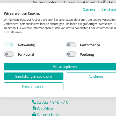
Wir empfehlen, sich bereits jetzt auf die Ände
überarbeitet und Nachweisschreiben vorbereite
Datenschutzbestim
Wir verwenden Cookies
Wir können diese zur Analyse unserer Besucherdaten platzieren, um unsere Webseite 
Zurück
verbessern, personalisierte Inhalte anzuzeigen und Ihnen ein großartiges Webseiten-E

zu bieten. Für weitere Informationen zu den von uns verwendeten Cookies öffnen Sie d
Einstellungen.
Notwendig
Performance
Funktional
Werbung
Gosda Havighorst Huster
Alle akzeptieren
Rechtsanwälte PartGmbB
Einstellungen speichern
Ablehnen
Hammer Straße 99
Nein, anpassen
59227 Ahlen
02382 / 918 77 0

WebAkte

Datenschutz
